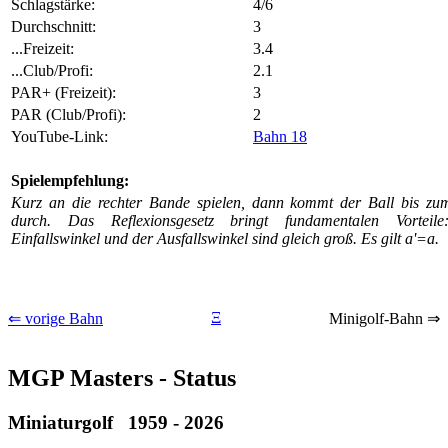
Schlagstärke:
4/6
Durchschnitt:
3
...Freizeit:
3.4
...Club/Profi:
2.1
PAR+ (Freizeit):
3
PAR (Club/Profi):
2
YouTube-Link:
Bahn 18
Spielempfehlung:
Kurz an die rechter Bande spielen, dann kommt der Ball bis z
durch. Das Reflexionsgesetz bringt fundamentalen Vorteil
Einfallswinkel und der Ausfallswinkel sind gleich groß. Es gilt a'=a.
Ξ
⇐ vorige Bahn
Minigolf-Bahn ⇒
MGP Masters - Status
Miniaturgolf 1959 - 2026