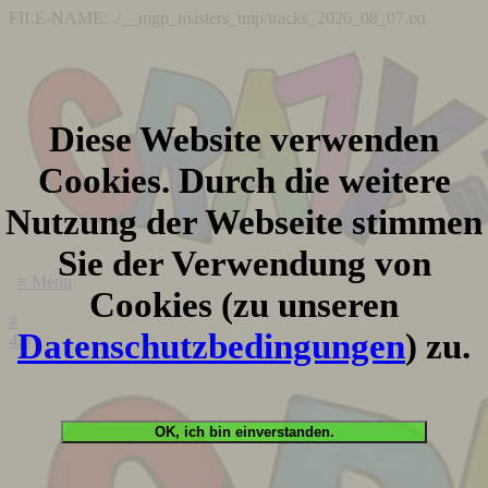
FILE-NAME: ./__mgp_masters_tmp/tracks_2026_08_07.txt
Diese Website verwenden
Cookies. Durch die weitere
Nutzung der Webseite stimmen
Sie der Verwendung von
≡ Menu
Cookies (zu unseren
#
Datenschutzbedingungen
) zu.
4.0
OK, ich bin einverstanden.