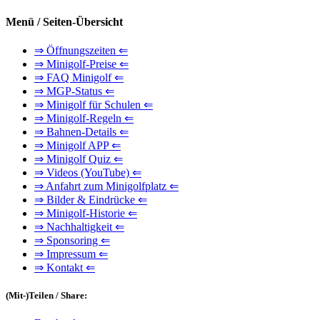
Menü / Seiten-Übersicht
⇒ Öffnungszeiten ⇐
⇒ Minigolf-Preise ⇐
⇒ FAQ Minigolf ⇐
⇒ MGP-Status ⇐
⇒ Minigolf für Schulen ⇐
⇒ Minigolf-Regeln ⇐
⇒ Bahnen-Details ⇐
⇒ Minigolf APP ⇐
⇒ Minigolf Quiz ⇐
⇒ Videos (YouTube) ⇐
⇒ Anfahrt zum Minigolfplatz ⇐
⇒ Bilder & Eindrücke ⇐
⇒ Minigolf-Historie ⇐
⇒ Nachhaltigkeit ⇐
⇒ Sponsoring ⇐
⇒ Impressum ⇐
⇒ Kontakt ⇐
(Mit-)Teilen / Share: